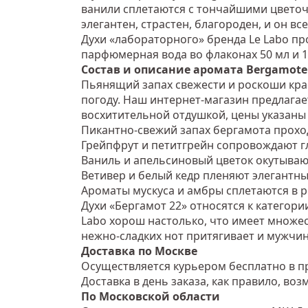
ванили сплетаются с тончайшими цветоч
элегантен, страстен, благороден, и он вс
Духи «лабораторного» бренда Le Labo пр
парфюмерная вода во флаконах 50 мл и 1
Состав и описание аромата Bergamote
Пьянящий запах свежести и роскоши крас
погоду. Наш интернет-магазин предлагае
восхитительной отдушкой, цены указаны 
Пикантно-свежий запах бергамота прохо
Грейпфрут и петитгрейн сопровождают гл
Ваниль и апельсиновый цветок окутываю
Ветивер и белый кедр пленяют элегантн
Ароматы мускуса и амбры сплетаются в р
Духи «Бергамот 22» относятся к категор
Labo хорош настолько, что имеет множес
нежно-сладких нот притягивает и мужчин
Доставка по Москве
Осуществляется курьером бесплатно в пр
Доставка в день заказа, как правило, во
По Московской области