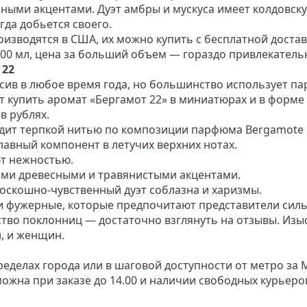
ными акцентами. Дуэт амбры и мускуса имеет колдовск
егда добьется своего.
оизводятся в США, их можно купить с бесплатной достав
00 мл, цена за больший объем — гораздо привлекатель
 22
ив в любое время года, но большинство использует па
т купить аромат «Бергамот 22» в миниатюрах и в форме
в рублях.
дит терпкой нитью по композиции парфюма Bergamote 
авный компонент в летучих верхних нотах.
т нежностью.
ыми древесными и травянистыми акцентами.
оскошно-чувственный дуэт соблазна и харизмы.
ии фужерные, которые предпочитают представители силь
тво поклонниц — достаточно взглянуть на отзывы. Изыс
, и женщин.
еделах города или в шаговой доступности от метро за 
зможна при заказе до 14.00 и наличии свободных курьеро