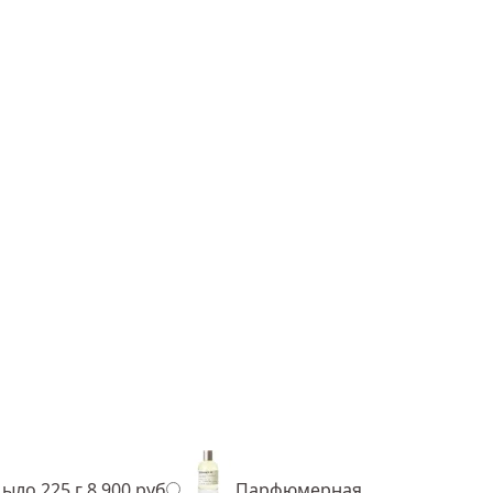
ыло 225 г
8 900 руб
Парфюмерная