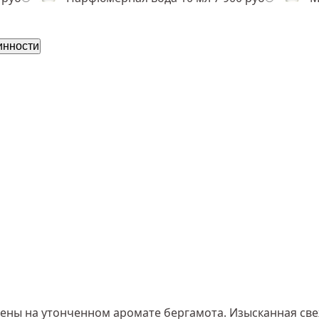
инности
оены на утонченном аромате бергамота. Изысканная све