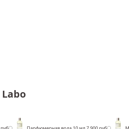
 Labo
 руб
Парфюмерная вода 10 мл
7 900 руб
М