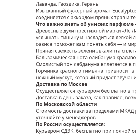
Лаванда, Гвоздика, Герань
Изысканный фужерный аромат Eucalyptus 
соединяется с аккордом пряных трав и т
Что важно знать об унисекс парфюме 
Древесные духи престижной марки «Ле Ла
услышать тишину и насладиться легкой л
оазиса поможет вам понять себя — и мир
Пряная свежесть зелени эвкалипта сплета
Бальзамическая нота олибанума красиво
Смолистый тон лабданума вплетается в п
Горчинка красного тимьяна привносит в
нежный мускус, который придает звучан
Доставка по Москве
Осуществляется курьером бесплатно в пр
Доставка в день заказа, как правило, во
По Московской области
Стоимость доставки за пределами МКАД 
уточняйте у менеджеров
По России осуществляется:
Курьером СДЭК, бесплатно при полной оп