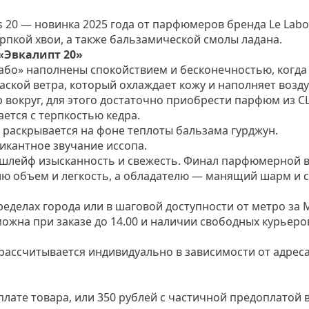
20 — новинка 2025 года от парфюмеров бренда Le Labo
ерпкой хвои, а также бальзамической смолы ладана.
«Эвкалипт 20»
бо» наполнены спокойствием и бесконечностью, когда е
аской ветра, который охлаждает кожу и наполняет возд
 вокруг, для этого достаточно приобрести парфюм из С
ется с терпкостью кедра.
 раскрывается на фоне теплоты бальзама гурджун.
икантное звучание иссопа.
 шлейф изысканность и свежесть. Финал парфюмерной во
ию объем и легкость, а обладателю — манящий шарм и с
еделах города или в шаговой доступности от метро за 
зможна при заказе до 14.00 и наличии свободных курьеро
рассчитывается индивидуально в зависимости от адреса
лате товара, или 350 рублей с частичной предоплатой в